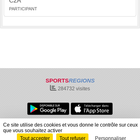
C2A
PARTICIPANT
SPORTS
REGIONS
284732
visites
Charte cookies
Gestion des cookies
Ce site utilise des cookies et vous donne le contrôle sur ceux
Informations légales
Signaler un contenu inapproprié
que vous souhaitez activer
Tout accepter
Tout refuser
Personnaliser
Envie de participer ?
Connexion