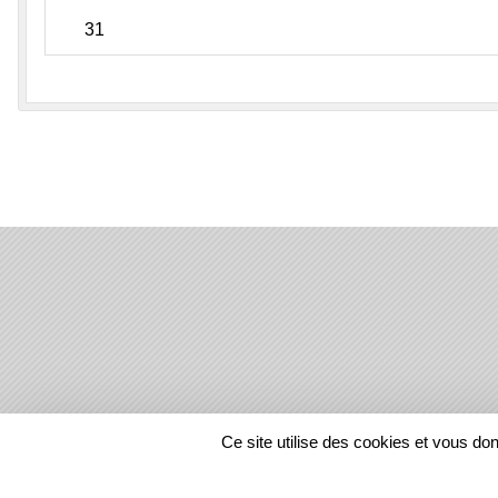
31
SPORTS
REGIONS
Ce site utilise des cookies et vous do
284687
visites