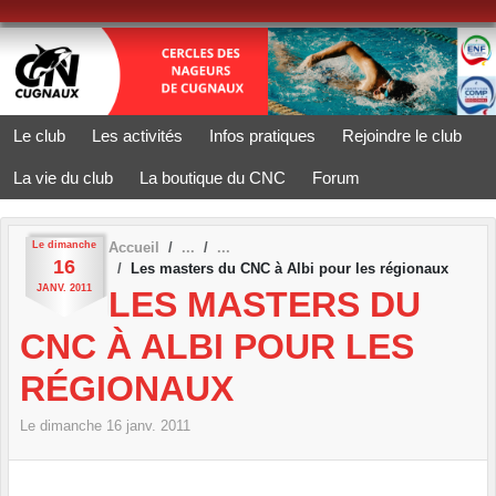
Panneau de gestion des cookies
Le club
Les activités
Infos pratiques
Rejoindre le club
La vie du club
La boutique du CNC
Forum
Le
dimanche
Accueil
16
Les masters du CNC à Albi pour les régionaux
JANV.
2011
LES MASTERS DU
CNC À ALBI POUR LES
RÉGIONAUX
Le
dimanche
16
janv.
2011