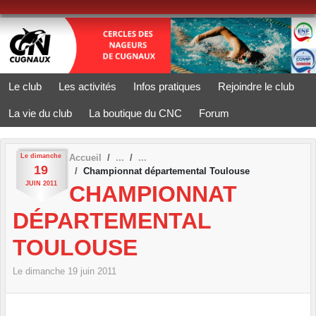
Panneau de gestion des cookies
Le club
Les activités
Infos pratiques
Rejoindre le club
La vie du club
La boutique du CNC
Forum
Le
dimanche
Accueil
19
Championnat départemental Toulouse
JUIN
2011
CHAMPIONNAT
DÉPARTEMENTAL
TOULOUSE
Le
dimanche
19
juin
2011