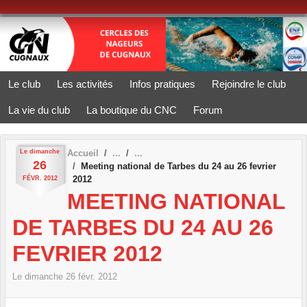
Panneau de gestion des cookies
Le club
Les activités
Infos pratiques
Rejoindre le club
La vie du club
La boutique du CNC
Forum
Le
dimanche
Accueil
26
Meeting national de Tarbes du 24 au 26 fevrier
2012
FÉVR.
2012
MEETING NATIONAL
DE TARBES DU 24 AU 26
FEVRIER 2012
Le
dimanche
26
févr.
2012