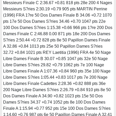
Messieurs Finale C 2:36.67 +0.81 818 pts 28e 200 4 Nages
Messieurs S?ries 2:30.19 +0.79 905 pts MARTIN Perrine
(1996) FRA 1?re 50 Dos Dames Finale B 34.06 +0.72 1070
pts 17e 50 Dos Dames S?ries 34.46 +0.70 1047 pts 22e
100 Dos Dames S?ries 1:15.38 +0.66 966 pts 1?re 200 Dos
Dames Finale C 2:46.88 0.00 871 pts 18e 200 Dos Dames
S?ries 2:50.44 +0.72 828 pts 8e 50 Papillon Dames Finale
A 32.86 +0.84 1013 pts 25e 50 Papillon Dames S?ries
32.72 +0.84 1021 pts REY Laetitia (1996) FRA 4e 50 Nage
Libre Dames Finale B 30.07 +0.85 1047 pts 32e 50 Nage
Libre Dames S?ries 29.82 +0.79 1062 pts 7e 100 Nage
Libre Dames Finale A 1:07.36 +0.84 960 pts 35e 100 Nage
Libre Dames S?ries 1:05.44 +0.83 1017 pts 7e 200 Nage
Libre Dames Finale Cadettes 2:28.36 +0.82 888 pts 36e
200 Nage Libre Dames S?ries 2:26.79 +0.84 910 pts 8e 50
Dos Dames Finale A 34.90 +0.82 1023 pts 15e 50 Dos
Dames S?ries 34.37 +0.74 1052 pts 8e 100 Dos Dames
Finale A 1:15.94 +0.77 952 pts 15e 100 Dos Dames S?ries
1:14.60 +0.76 987 pts 6e 50 Papillon Dames Finale A 32.41