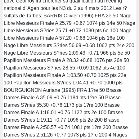
Lo?c Geoffroy ira chercher sa qualification au meeting
national d' Agen pour les N3 du 2 au 4 mars 2012 Les r?
sultats de Tarbes: BARRIS Olivier (1996) FRA 2e 50 Nage
Libre Messieurs Finale A 25.79 +0.67 1074 pts 14e 50 Nage
Libre Messieurs S?ries 25.71 +0.72 1080 pts 6e 100 Nage
Libre Messieurs Finale A 57.20 +0.68 1046 pts 16e 100
Nage Libre Messieurs S?ries 56.69 +0.68 1062 pts 24e 200
Nage Libre Messieurs S?ries 2:09.43 +0.71 966 pts 5e 50
Papillon Messieurs Finale A 28.32 +0.68 1076 pts 26e 50
Papillon Messieurs S?ries 28.55 +0.69 1062 pts 4e 100
Papillon Messieurs Finale A 1:03.50 +0.70 1025 pts 22e
100 Papillon Messieurs S?ries 1:04.41 +0.70 1000 pts
BOURGUIGNON Auriane (1995) FRA 1?re 50 Brasse
Dames Finale A 35.09 +0.76 1184 pts 1?re 50 Brasse
Dames S?ries 35.30 +0.76 1173 pts 1?re 100 Brasse
Dames Finale A 1:18.01 +0.76 1122 pts 2e 100 Brasse
Dames S?ries 1:19.11 +0.77 1096 pts 2e 200 Brasse
Dames Finale A 2:50.57 +0.74 1081 pts 1?re 200 Brasse
Dames S?ries 2:51.26 +0.77 1073 pts 1?re 200 4 Nages