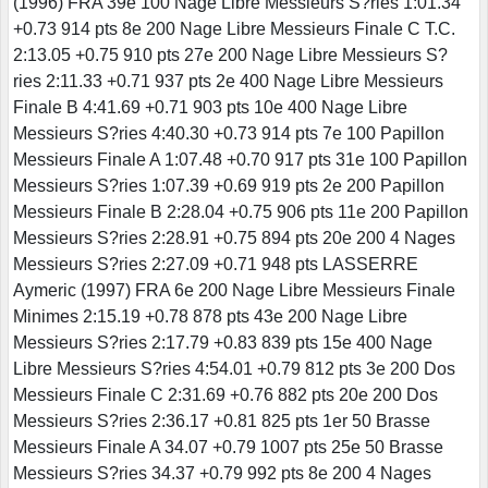
(1996) FRA 39e 100 Nage Libre Messieurs S?ries 1:01.34
+0.73 914 pts 8e 200 Nage Libre Messieurs Finale C T.C.
2:13.05 +0.75 910 pts 27e 200 Nage Libre Messieurs S?
ries 2:11.33 +0.71 937 pts 2e 400 Nage Libre Messieurs
Finale B 4:41.69 +0.71 903 pts 10e 400 Nage Libre
Messieurs S?ries 4:40.30 +0.73 914 pts 7e 100 Papillon
Messieurs Finale A 1:07.48 +0.70 917 pts 31e 100 Papillon
Messieurs S?ries 1:07.39 +0.69 919 pts 2e 200 Papillon
Messieurs Finale B 2:28.04 +0.75 906 pts 11e 200 Papillon
Messieurs S?ries 2:28.91 +0.75 894 pts 20e 200 4 Nages
Messieurs S?ries 2:27.09 +0.71 948 pts LASSERRE
Aymeric (1997) FRA 6e 200 Nage Libre Messieurs Finale
Minimes 2:15.19 +0.78 878 pts 43e 200 Nage Libre
Messieurs S?ries 2:17.79 +0.83 839 pts 15e 400 Nage
Libre Messieurs S?ries 4:54.01 +0.79 812 pts 3e 200 Dos
Messieurs Finale C 2:31.69 +0.76 882 pts 20e 200 Dos
Messieurs S?ries 2:36.17 +0.81 825 pts 1er 50 Brasse
Messieurs Finale A 34.07 +0.79 1007 pts 25e 50 Brasse
Messieurs S?ries 34.37 +0.79 992 pts 8e 200 4 Nages