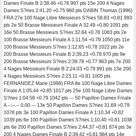
Dames Finale B 2:38.46 +0.76 997 pts 15e 200 4 Nages
Dames S?ries 2:41.20 +0.75 960 pts DABIN Thomas (1996)
FRA 27e 100 Nage Libre Messieurs S?ries 58.83 +0.81 993
pts 2e 50 Brasse Messieurs Finale A 32.49 +0.80 1091 pts
16e 50 Brasse Messieurs S?ries 32.64 +0.78 1083 pts 2e
100 Brasse Messieurs Finale A 1:11.54 +0.79 1050 pts 11e
100 Brasse Messieurs S?ries 1:12.65 +0.78 1022 pts 2e
200 Brasse Messieurs Finale B 2:39.23 +0.78 970 pts 9e
200 Brasse Messieurs S?ries 2:39.78 +0.77 963 pts 7e 200
4 Nages Messieurs Finale B 2:24.03 +0.79 991 pts 13e 200
4 Nages Messieurs S?ries 2:23.11 +0.81 1005 pts
FERNANDEZ Marie (1998) FRA 8e 100 Nage Libre Dames
Finale A 1:05.44 +0.85 1017 pts 25e 100 Nage Libre Dames
S?ries 1:04.58 +0.79 1042 pts --- 50 Papillon Dames Finale
A --:--.-- 0.00 --- 13e 50 Papillon Dames S?ries 31.69 +0.79
1078 pts 3e 100 Papillon Dames Finale A 1:10.34 +0.82
1039 pts 6e 100 Papillon Dames S?ries 1:10.40 +0.81 1038
pts 6e 200 Papillon Dames S?ries 2:44.37 +0.81 874 pts 3e
200 4 Nages Dames Finale B 2:39.42 +0.81 984 pts 14e