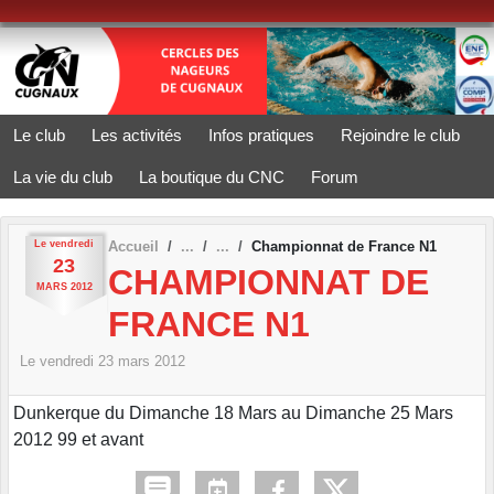
Panneau de gestion des cookies
Le club
Les activités
Infos pratiques
Rejoindre le club
La vie du club
La boutique du CNC
Forum
Le
vendredi
Accueil
Championnat de France N1
23
CHAMPIONNAT DE
MARS
2012
FRANCE N1
Le
vendredi
23
mars
2012
Dunkerque du Dimanche 18 Mars au Dimanche 25 Mars
2012 99 et avant