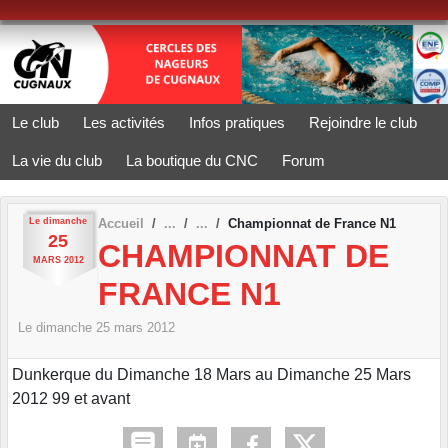
Panneau de gestion des cookies
Le club
Les activités
Infos pratiques
Rejoindre le club
La vie du club
La boutique du CNC
Forum
Le
dimanche
Accueil
Championnat de France N1
25
CHAMPIONNAT DE
MARS
2012
FRANCE N1
Le
dimanche
25
mars
2012
Dunkerque du Dimanche 18 Mars au Dimanche 25 Mars
2012 99 et avant