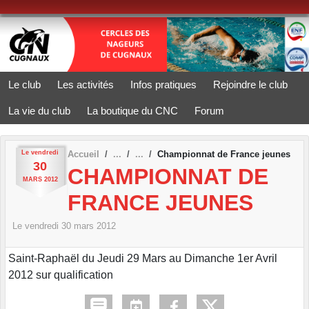
Panneau de gestion des cookies
Le club
Les activités
Infos pratiques
Rejoindre le club
La vie du club
La boutique du CNC
Forum
Le
vendredi
Accueil
Championnat de France jeunes
30
CHAMPIONNAT DE
MARS
2012
FRANCE JEUNES
Le
vendredi
30
mars
2012
Saint-Raphaël du Jeudi 29 Mars au Dimanche 1er Avril
2012 sur qualification