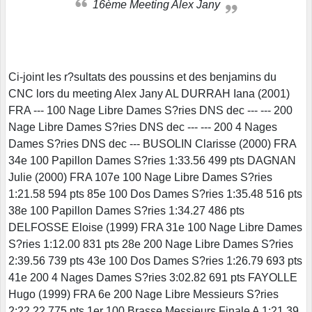
16ème Meeting Alex Jany
Ci-joint les r?sultats des poussins et des benjamins du
CNC lors du meeting Alex Jany AL DURRAH Iana (2001)
FRA --- 100 Nage Libre Dames S?ries DNS dec --- --- 200
Nage Libre Dames S?ries DNS dec --- --- 200 4 Nages
Dames S?ries DNS dec --- BUSOLIN Clarisse (2000) FRA
34e 100 Papillon Dames S?ries 1:33.56 499 pts DAGNAN
Julie (2000) FRA 107e 100 Nage Libre Dames S?ries
1:21.58 594 pts 85e 100 Dos Dames S?ries 1:35.48 516 pts
38e 100 Papillon Dames S?ries 1:34.27 486 pts
DELFOSSE Eloise (1999) FRA 31e 100 Nage Libre Dames
S?ries 1:12.00 831 pts 28e 200 Nage Libre Dames S?ries
2:39.56 739 pts 43e 100 Dos Dames S?ries 1:26.79 693 pts
41e 200 4 Nages Dames S?ries 3:02.82 691 pts FAYOLLE
Hugo (1999) FRA 6e 200 Nage Libre Messieurs S?ries
2:22.22 775 pts 1er 100 Brasse Messieurs Finale A 1:21.39