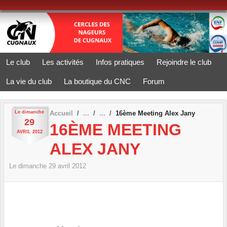
Panneau de gestion des cookies
Le club
Les activités
Infos pratiques
Rejoindre le club
La vie du club
La boutique du CNC
Forum
Le
dimanche
Accueil
16ème Meeting Alex Jany
29
16ÈME MEETING
AVRIL
2012
ALEX JANY
Le
dimanche
29
avril
2012