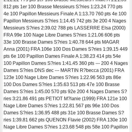
812 pts 1er 100 Brasse Messieurs S?ries 1:23.24 770 pts
4e 100 Papillon Messieurs Finale A 1:13.70 760 pts 4e 100
Papillon Messieurs S?ries 1:14.45 742 pts 3e 200 4 Nages
Messieurs S?ries 2:39.02 788 pts LASSERRE Elsa (2000)
FRA 99e 100 Nage Libre Dames S?ries 1:21.06 606 pts
33e 100 Brasse Dames S?ries 1:40.78 644 pts MAGAR
Anna (2001) FRA 106e 100 Dos Dames S?ries 1:39.15 449
pts 6e 100 Papillon Dames Finale A 1:38.23 414 pts 54e
100 Papillon Dames S?ries 1:41.45 360 pts --- 200 4 Nages
Dames S?ries DNS dec --- MARTIN R?becca (2001) FRA
123e 100 Nage Libre Dames S?ries 1:22.96 563 pts 86e
100 Dos Dames S?ries 1:35.63 513 pts 47e 100 Brasse
Dames S?ries 1:45.00 570 pts 92e 200 4 Nages Dames S?
ries 3:21.86 491 pts PETIOT M?lanie (1999) FRA 121e 100
Nage Libre Dames S?ries 1:22.81 567 pts 96e 100 Dos
Dames S?ries 1:36.95 488 pts 31e 100 Brasse Dames S?
ries 1:39.81 662 pts QUENON Flavie (2002) FRA 130e 100
Nage Libre Dames S?ries 1:23.68 548 pts 58e 100 Papillon