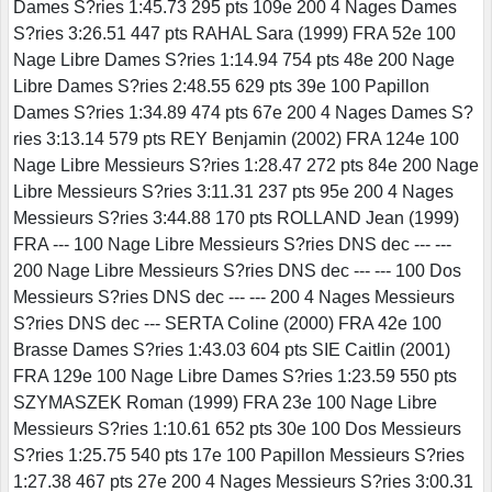
Dames S?ries 1:45.73 295 pts 109e 200 4 Nages Dames
S?ries 3:26.51 447 pts RAHAL Sara (1999) FRA 52e 100
Nage Libre Dames S?ries 1:14.94 754 pts 48e 200 Nage
Libre Dames S?ries 2:48.55 629 pts 39e 100 Papillon
Dames S?ries 1:34.89 474 pts 67e 200 4 Nages Dames S?
ries 3:13.14 579 pts REY Benjamin (2002) FRA 124e 100
Nage Libre Messieurs S?ries 1:28.47 272 pts 84e 200 Nage
Libre Messieurs S?ries 3:11.31 237 pts 95e 200 4 Nages
Messieurs S?ries 3:44.88 170 pts ROLLAND Jean (1999)
FRA --- 100 Nage Libre Messieurs S?ries DNS dec --- ---
200 Nage Libre Messieurs S?ries DNS dec --- --- 100 Dos
Messieurs S?ries DNS dec --- --- 200 4 Nages Messieurs
S?ries DNS dec --- SERTA Coline (2000) FRA 42e 100
Brasse Dames S?ries 1:43.03 604 pts SIE Caitlin (2001)
FRA 129e 100 Nage Libre Dames S?ries 1:23.59 550 pts
SZYMASZEK Roman (1999) FRA 23e 100 Nage Libre
Messieurs S?ries 1:10.61 652 pts 30e 100 Dos Messieurs
S?ries 1:25.75 540 pts 17e 100 Papillon Messieurs S?ries
1:27.38 467 pts 27e 200 4 Nages Messieurs S?ries 3:00.31