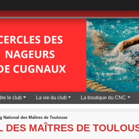
re le club
La vie du club
La boutique du CNC
g National des Maîtres de Toulouse
L DES MAÎTRES DE TOULOU