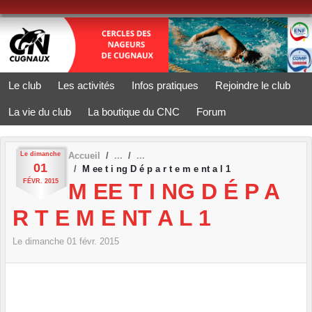
Panneau de gestion des cookies
Le club
Les activités
Infos pratiques
Rejoindre le club
La vie du club
La boutique du CNC
Forum
Le
dimanche
Accueil
01
M ee t i ng D é p a r t e m e nt a l 1
FÉVR.
2015
M EE T I NG D É P A
R T E M E NT A L 1
Le
dimanche
01
févr.
2015