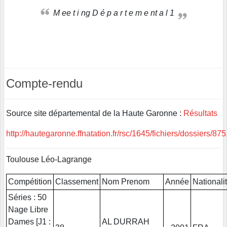
M ee t i ng D é p a r t e m e nt a l 1
Compte-rendu
Source site départemental de la Haute Garonne :
Résultats
http://hautegaronne.ffnatation.fr/rsc/1645/fichiers/dossiers/875
Toulouse Léo-Lagrange
Compétition
Classement
Nom Prenom
Année
Nationali
Séries : 50
Nage Libre
Dames [J1 :
AL DURRAH