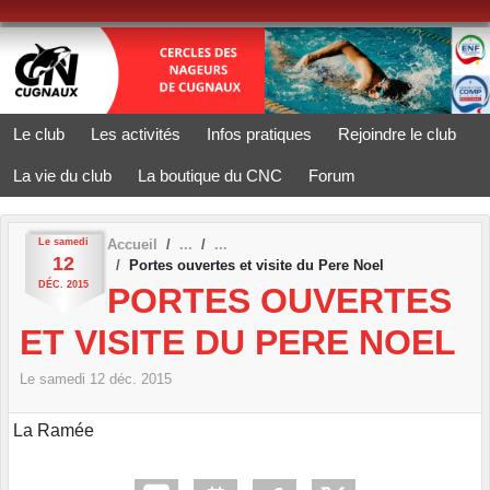
Panneau de gestion des cookies
Le club
Les activités
Infos pratiques
Rejoindre le club
La vie du club
La boutique du CNC
Forum
Le
samedi
Accueil
12
Portes ouvertes et visite du Pere Noel
DÉC.
2015
PORTES OUVERTES
ET VISITE DU PERE NOEL
Le
samedi
12
déc.
2015
La Ramée