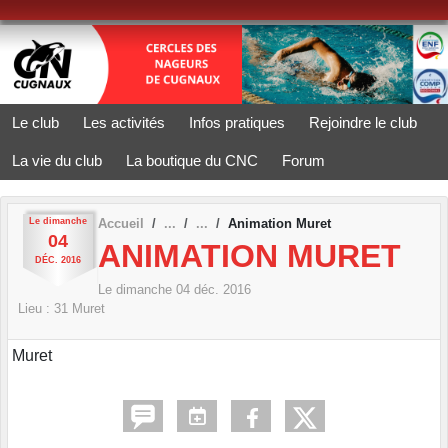
Panneau de gestion des cookies
Le club
Les activités
Infos pratiques
Rejoindre le club
La vie du club
La boutique du CNC
Forum
Le
dimanche
Accueil
Animation Muret
04
ANIMATION MURET
DÉC.
2016
Le
dimanche
04
déc.
2016
Lieu :
31
Muret
Muret