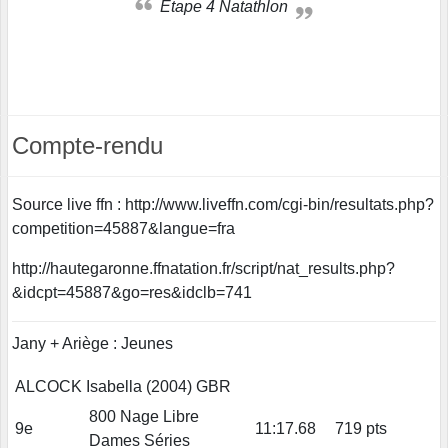
Etape 4 Natathlon
Compte-rendu
Source live ffn : http://www.liveffn.com/cgi-bin/resultats.php?
competition=45887&langue=fra
http://hautegaronne.ffnatation.fr/script/nat_results.php?
&idcpt=45887&go=res&idclb=741
Jany + Ariège : Jeunes
ALCOCK Isabella (2004) GBR
800 Nage Libre
9e
11:17.68
719 pts
Dames Séries