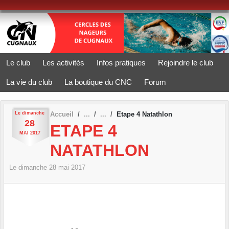
Panneau de gestion des cookies
Le club
Les activités
Infos pratiques
Rejoindre le club
La vie du club
La boutique du CNC
Forum
Le
dimanche
Accueil
Etape 4 Natathlon
28
ETAPE 4
MAI
2017
NATATHLON
Le
dimanche
28
mai
2017