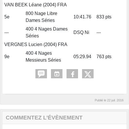
VAN BEEK Léane (2004) FRA
800 Nage Libre
5e
10:41.76
833 pts
Dames Séries
400 4 Nages Dames
---
DSQ Ni
---
Séries
VERGNES Lucien (2004) FRA
400 4 Nages
9e
05:29.94
763 pts
Messieurs Séries
Publié le
22 juil. 2016
COMMENTEZ L’ÉVÈNEMENT