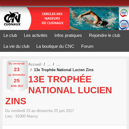
Panneau de gestion des cookies
Le club
Les activités
Infos pratiques
Rejoindre le club
La vie du club
La boutique du CNC
Forum
Du
vendredi
Accueil
23
13e Trophée National Lucien Zins
au
dimanche
13E TROPHÉE
25
JUIN
2017
NATIONAL LUCIEN
ZINS
Du
vendredi
23
au
dimanche
25
juin
2017
Lieu :
91000
Massy