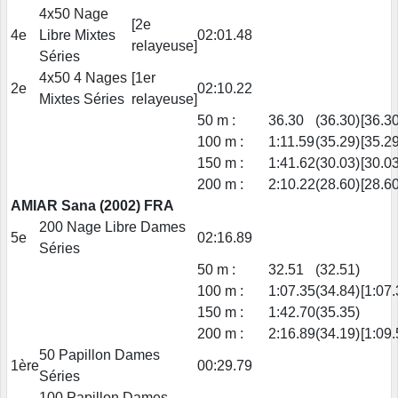
4x50 Nage
[2e
4e
Libre Mixtes
02:01.48
relayeuse]
Séries
4x50 4 Nages
[1er
2e
02:10.22
Mixtes Séries
relayeuse]
50 m :
36.30
(36.30)
[36.30
100 m :
1:11.59
(35.29)
[35.29
150 m :
1:41.62
(30.03)
[30.03
200 m :
2:10.22
(28.60)
[28.60
AMIAR Sana (2002) FRA
200 Nage Libre Dames
5e
02:16.89
Séries
50 m :
32.51
(32.51)
100 m :
1:07.35
(34.84)
[1:07.
150 m :
1:42.70
(35.35)
200 m :
2:16.89
(34.19)
[1:09.
50 Papillon Dames
1ère
00:29.79
Séries
100 Papillon Dames