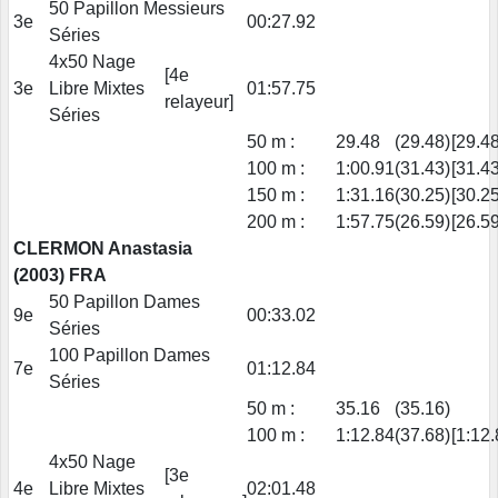
50 Papillon Messieurs
3e
00:27.92
Séries
4x50 Nage
[4e
3e
Libre Mixtes
01:57.75
relayeur]
Séries
50 m :
29.48
(29.48)
[29.48
100 m :
1:00.91
(31.43)
[31.43
150 m :
1:31.16
(30.25)
[30.25
200 m :
1:57.75
(26.59)
[26.59
CLERMON Anastasia
(2003) FRA
50 Papillon Dames
9e
00:33.02
Séries
100 Papillon Dames
7e
01:12.84
Séries
50 m :
35.16
(35.16)
100 m :
1:12.84
(37.68)
[1:12.
4x50 Nage
[3e
4e
Libre Mixtes
02:01.48