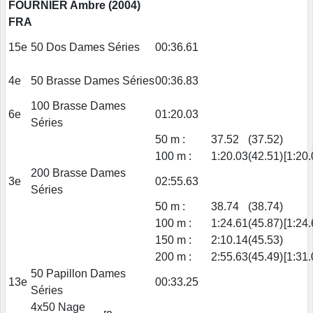
FOURNIER Ambre (2004)
FRA
15e
50 Dos Dames Séries
00:36.61
4e
50 Brasse Dames Séries
00:36.83
100 Brasse Dames
6e
01:20.03
Séries
50 m :
37.52
(37.52)
100 m :
1:20.03
(42.51)
[1:20.
200 Brasse Dames
3e
02:55.63
Séries
50 m :
38.74
(38.74)
100 m :
1:24.61
(45.87)
[1:24.
150 m :
2:10.14
(45.53)
200 m :
2:55.63
(45.49)
[1:31.
50 Papillon Dames
13e
00:33.25
Séries
4x50 Nage