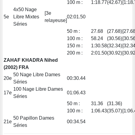
100 m :
1:18.77
(42.67)
[1:18.
4x50 Nage
[3e
5e
Libre Mixtes
02:01.50
relayeuse]
Séries
50 m :
27.68
(27.68)
[27.68
100 m :
58.24
(30.56)
[30.56
150 m :
1:30.58
(32.34)
[32.34
200 m :
2:01.50
(30.92)
[30.92
ZAHAF KHADRA Nihed
(2002) FRA
50 Nage Libre Dames
20e
00:30.44
Séries
100 Nage Libre Dames
17e
01:06.43
Séries
50 m :
31.36
(31.36)
100 m :
1:06.43
(35.07)
[1:06.
50 Papillon Dames
21e
00:34.54
Séries