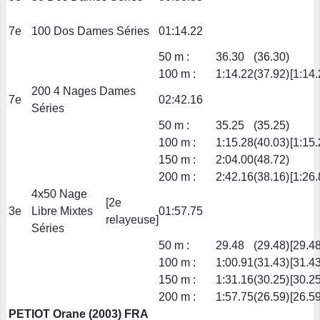
7e
100 Dos Dames Séries
01:14.22
50 m :
36.30
(36.30)
100 m :
1:14.22
(37.92)
[1:14.
200 4 Nages Dames
7e
02:42.16
Séries
50 m :
35.25
(35.25)
100 m :
1:15.28
(40.03)
[1:15.
150 m :
2:04.00
(48.72)
200 m :
2:42.16
(38.16)
[1:26.
4x50 Nage
[2e
3e
Libre Mixtes
01:57.75
relayeuse]
Séries
50 m :
29.48
(29.48)
[29.48
100 m :
1:00.91
(31.43)
[31.43
150 m :
1:31.16
(30.25)
[30.25
200 m :
1:57.75
(26.59)
[26.59
PETIOT Orane (2003) FRA