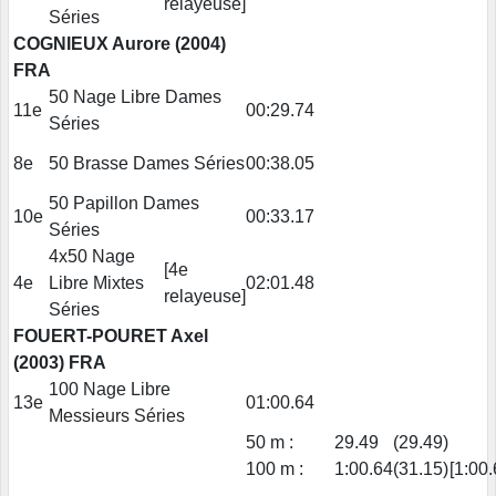
relayeuse]
Séries
COGNIEUX Aurore (2004)
FRA
50 Nage Libre Dames
11e
00:29.74
Séries
8e
50 Brasse Dames Séries
00:38.05
50 Papillon Dames
10e
00:33.17
Séries
4x50 Nage
[4e
4e
Libre Mixtes
02:01.48
relayeuse]
Séries
FOUERT-POURET Axel
(2003) FRA
100 Nage Libre
13e
01:00.64
Messieurs Séries
50 m :
29.49
(29.49)
100 m :
1:00.64
(31.15)
[1:00.