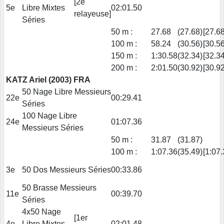
[2e
5e
Libre Mixtes
02:01.50
relayeuse]
Séries
50 m :
27.68
(27.68)
[27.68
100 m :
58.24
(30.56)
[30.56
150 m :
1:30.58
(32.34)
[32.34
200 m :
2:01.50
(30.92)
[30.92
KATZ Ariel (2003) FRA
50 Nage Libre Messieurs
22e
00:29.41
Séries
100 Nage Libre
24e
01:07.36
Messieurs Séries
50 m :
31.87
(31.87)
100 m :
1:07.36
(35.49)
[1:07.
3e
50 Dos Messieurs Séries
00:33.86
50 Brasse Messieurs
11e
00:39.70
Séries
4x50 Nage
[1er
4e
Libre Mixtes
02:01.48