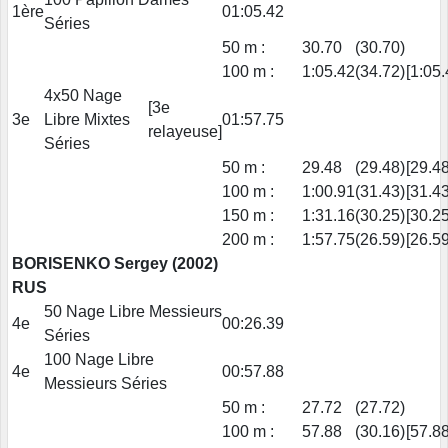
1ère
01:05.42
Séries
50 m :
30.70
(30.70)
100 m :
1:05.42
(34.72)
[1:05.
4x50 Nage
[3e
3e
Libre Mixtes
01:57.75
relayeuse]
Séries
50 m :
29.48
(29.48)
[29.48
100 m :
1:00.91
(31.43)
[31.43
150 m :
1:31.16
(30.25)
[30.25
200 m :
1:57.75
(26.59)
[26.59
BORISENKO Sergey (2002)
RUS
50 Nage Libre Messieurs
4e
00:26.39
Séries
100 Nage Libre
4e
00:57.88
Messieurs Séries
50 m :
27.72
(27.72)
100 m :
57.88
(30.16)
[57.88