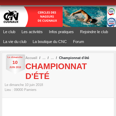
Panneau de gestion des cookies
Le club
Les activités
Infos pratiques
Rejoindre le club
La vie du club
La boutique du CNC
Forum
Le
dimanche
Accueil
Championnat d'été
10
CHAMPIONNAT
JUIN
2018
D'ÉTÉ
Le
dimanche
10
juin
2018
Lieu :
09000
Pamiers