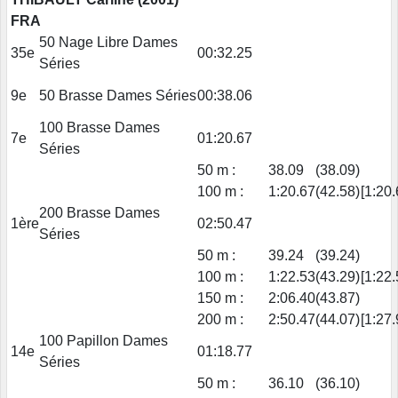
FRA
50 Nage Libre Dames
35e
00:32.25
Séries
9e
50 Brasse Dames Séries
00:38.06
100 Brasse Dames
7e
01:20.67
Séries
50 m :
38.09
(38.09)
100 m :
1:20.67
(42.58)
[1:20.
200 Brasse Dames
1ère
02:50.47
Séries
50 m :
39.24
(39.24)
100 m :
1:22.53
(43.29)
[1:22.
150 m :
2:06.40
(43.87)
200 m :
2:50.47
(44.07)
[1:27.
100 Papillon Dames
14e
01:18.77
Séries
50 m :
36.10
(36.10)