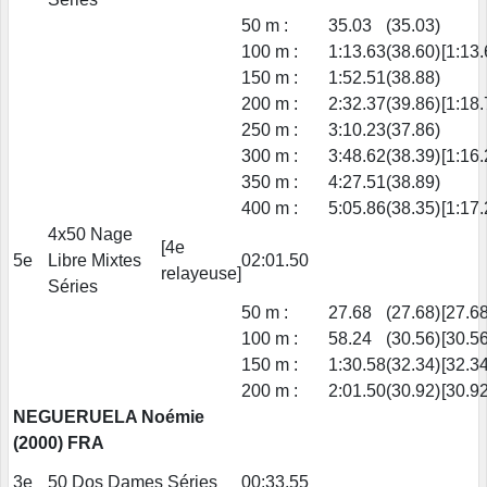
50 m :
35.03
(35.03)
100 m :
1:13.63
(38.60)
[1:13.
150 m :
1:52.51
(38.88)
200 m :
2:32.37
(39.86)
[1:18.
250 m :
3:10.23
(37.86)
300 m :
3:48.62
(38.39)
[1:16.
350 m :
4:27.51
(38.89)
400 m :
5:05.86
(38.35)
[1:17.
4x50 Nage
[4e
5e
Libre Mixtes
02:01.50
relayeuse]
Séries
50 m :
27.68
(27.68)
[27.68
100 m :
58.24
(30.56)
[30.56
150 m :
1:30.58
(32.34)
[32.34
200 m :
2:01.50
(30.92)
[30.92
NEGUERUELA Noémie
(2000) FRA
3e
50 Dos Dames Séries
00:33.55