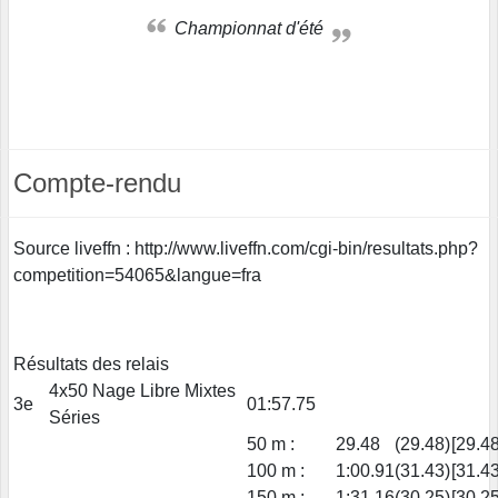
Championnat d'été
Compte-rendu
Source liveffn : http://www.liveffn.com/cgi-bin/resultats.php?
competition=54065&langue=fra
Résultats des relais
4x50 Nage Libre Mixtes
3e
01:57.75
Séries
50 m :
29.48
(29.48)
[29.48
100 m :
1:00.91
(31.43)
[31.43
150 m :
1:31.16
(30.25)
[30.25