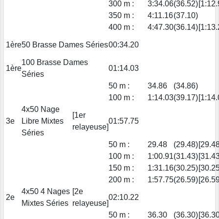
300 m :
3:34.06
(36.52)
[1:12.
350 m :
4:11.16
(37.10)
400 m :
4:47.30
(36.14)
[1:13.
1ère
50 Brasse Dames Séries
00:34.20
100 Brasse Dames
1ère
01:14.03
Séries
50 m :
34.86
(34.86)
100 m :
1:14.03
(39.17)
[1:14.
4x50 Nage
[1er
3e
Libre Mixtes
01:57.75
relayeuse]
Séries
50 m :
29.48
(29.48)
[29.48
100 m :
1:00.91
(31.43)
[31.43
150 m :
1:31.16
(30.25)
[30.25
200 m :
1:57.75
(26.59)
[26.59
4x50 4 Nages
[2e
2e
02:10.22
Mixtes Séries
relayeuse]
50 m :
36.30
(36.30)
[36.30