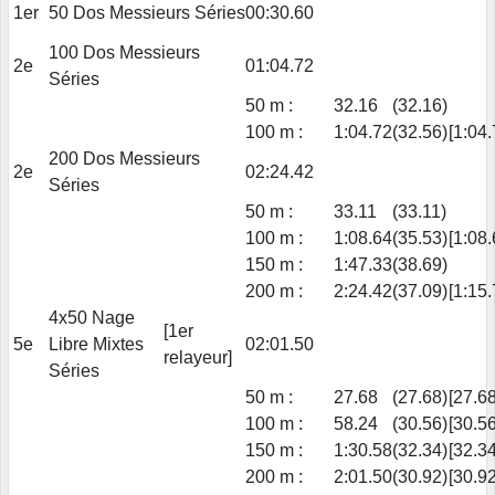
1er
50 Dos Messieurs Séries
00:30.60
100 Dos Messieurs
2e
01:04.72
Séries
50 m :
32.16
(32.16)
100 m :
1:04.72
(32.56)
[1:04.
200 Dos Messieurs
2e
02:24.42
Séries
50 m :
33.11
(33.11)
100 m :
1:08.64
(35.53)
[1:08.
150 m :
1:47.33
(38.69)
200 m :
2:24.42
(37.09)
[1:15.
4x50 Nage
[1er
5e
Libre Mixtes
02:01.50
relayeur]
Séries
50 m :
27.68
(27.68)
[27.68
100 m :
58.24
(30.56)
[30.56
150 m :
1:30.58
(32.34)
[32.34
200 m :
2:01.50
(30.92)
[30.92