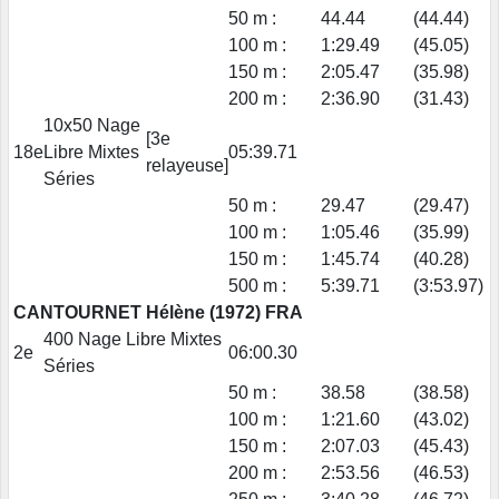
50 m :
44.44
(44.44)
100 m :
1:29.49
(45.05)
150 m :
2:05.47
(35.98)
200 m :
2:36.90
(31.43)
10x50 Nage
[3e
18e
Libre Mixtes
05:39.71
relayeuse]
Séries
50 m :
29.47
(29.47)
100 m :
1:05.46
(35.99)
150 m :
1:45.74
(40.28)
500 m :
5:39.71
(3:53.97)
CANTOURNET Hélène (1972) FRA
400 Nage Libre Mixtes
2e
06:00.30
Séries
50 m :
38.58
(38.58)
100 m :
1:21.60
(43.02)
150 m :
2:07.03
(45.43)
200 m :
2:53.56
(46.53)