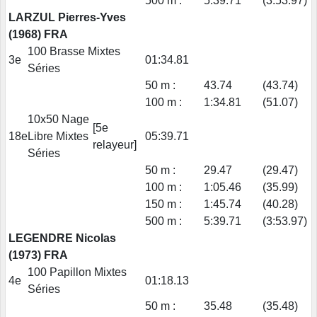
500 m :
5:39.71
(3:53.97)
LARZUL Pierres-Yves
(1968) FRA
100 Brasse Mixtes
3e
01:34.81
Séries
50 m :
43.74
(43.74)
100 m :
1:34.81
(51.07)
10x50 Nage
[5e
18e
Libre Mixtes
05:39.71
relayeur]
Séries
50 m :
29.47
(29.47)
100 m :
1:05.46
(35.99)
150 m :
1:45.74
(40.28)
500 m :
5:39.71
(3:53.97)
LEGENDRE Nicolas
(1973) FRA
100 Papillon Mixtes
4e
01:18.13
Séries
50 m :
35.48
(35.48)