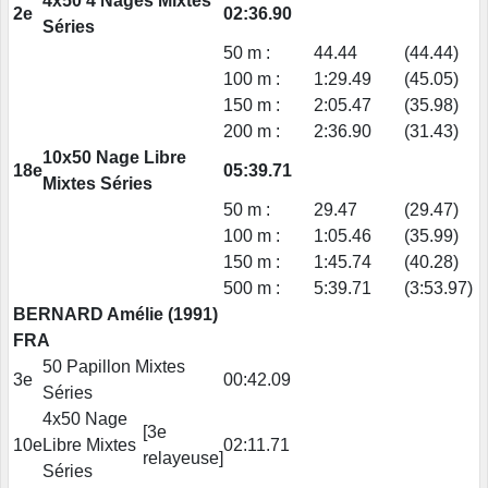
4x50 4 Nages Mixtes
2e
02:36.90
Séries
50 m :
44.44
(44.44)
100 m :
1:29.49
(45.05)
150 m :
2:05.47
(35.98)
200 m :
2:36.90
(31.43)
10x50 Nage Libre
18e
05:39.71
Mixtes Séries
50 m :
29.47
(29.47)
100 m :
1:05.46
(35.99)
150 m :
1:45.74
(40.28)
500 m :
5:39.71
(3:53.97)
BERNARD Amélie (1991)
FRA
50 Papillon Mixtes
3e
00:42.09
Séries
4x50 Nage
[3e
10e
Libre Mixtes
02:11.71
relayeuse]
Séries