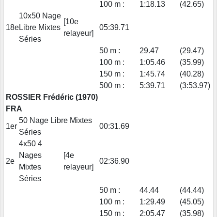
100 m :
1:18.13
(42.65)
10x50 Nage
[10e
18e
Libre Mixtes
05:39.71
relayeur]
Séries
50 m :
29.47
(29.47)
100 m :
1:05.46
(35.99)
150 m :
1:45.74
(40.28)
500 m :
5:39.71
(3:53.97)
ROSSIER Frédéric (1970)
FRA
50 Nage Libre Mixtes
1er
00:31.69
Séries
4x50 4
Nages
[4e
2e
02:36.90
Mixtes
relayeur]
Séries
50 m :
44.44
(44.44)
100 m :
1:29.49
(45.05)
150 m :
2:05.47
(35.98)