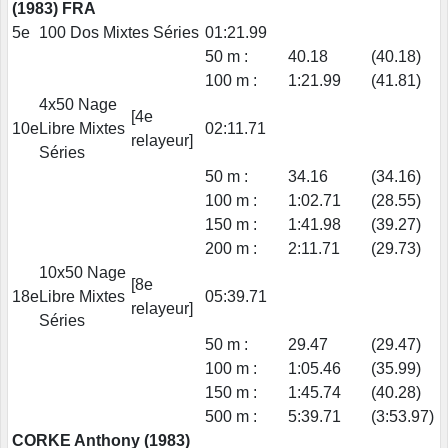
(1983) FRA
5e
100 Dos Mixtes Séries
01:21.99
50 m :
40.18
(40.18)
100 m :
1:21.99
(41.81)
4x50 Nage
[4e
10e
Libre Mixtes
02:11.71
relayeur]
Séries
50 m :
34.16
(34.16)
100 m :
1:02.71
(28.55)
150 m :
1:41.98
(39.27)
200 m :
2:11.71
(29.73)
10x50 Nage
[8e
18e
Libre Mixtes
05:39.71
relayeur]
Séries
50 m :
29.47
(29.47)
100 m :
1:05.46
(35.99)
150 m :
1:45.74
(40.28)
500 m :
5:39.71
(3:53.97)
CORKE Anthony (1983)