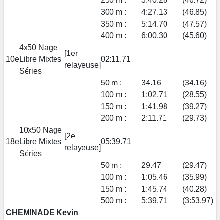
250 m :
3:40.28
(46.72)
300 m :
4:27.13
(46.85)
350 m :
5:14.70
(47.57)
400 m :
6:00.30
(45.60)
4x50 Nage
[1er
10e
Libre Mixtes
02:11.71
relayeuse]
Séries
50 m :
34.16
(34.16)
100 m :
1:02.71
(28.55)
150 m :
1:41.98
(39.27)
200 m :
2:11.71
(29.73)
10x50 Nage
[2e
18e
Libre Mixtes
05:39.71
relayeuse]
Séries
50 m :
29.47
(29.47)
100 m :
1:05.46
(35.99)
150 m :
1:45.74
(40.28)
500 m :
5:39.71
(3:53.97)
CHEMINADE Kevin