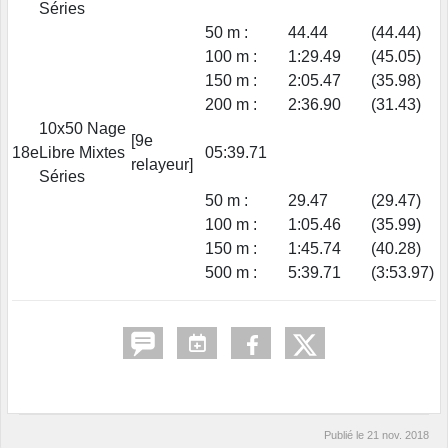
Séries
50 m :
44.44
(44.44)
100 m :
1:29.49
(45.05)
150 m :
2:05.47
(35.98)
200 m :
2:36.90
(31.43)
10x50 Nage
[9e
18e
Libre Mixtes
05:39.71
relayeur]
Séries
50 m :
29.47
(29.47)
100 m :
1:05.46
(35.99)
150 m :
1:45.74
(40.28)
500 m :
5:39.71
(3:53.97)
Publié le
21 nov. 2018