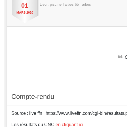
01
Lieu :
piscine Tarbes
65
Tarbes
MARS
2020
Compte-rendu
Source : live ffn : https://www.liveffn.com/cgi-bin/resu
Les résultats du CNC
en cliquant ici