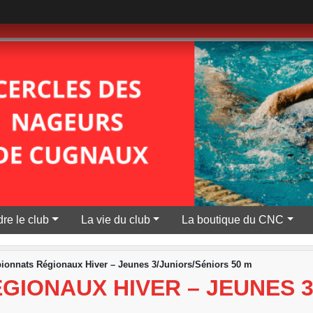
re le club
La vie du club
La boutique du CNC
onnats Régionaux Hiver – Jeunes 3/Juniors/Séniors 50 m
IONAUX HIVER – JEUNES 3