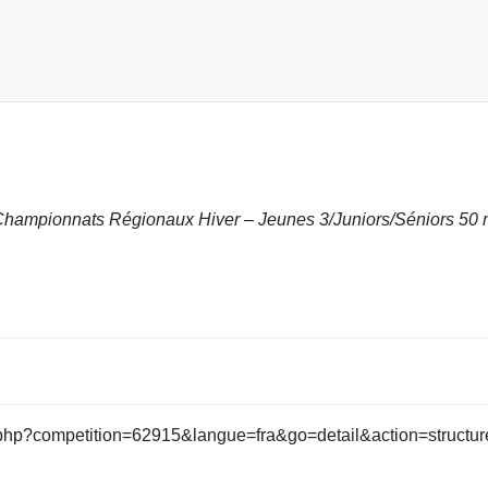
Championnats Régionaux Hiver – Jeunes 3/Juniors/Séniors 50
ltats.php?competition=62915&langue=fra&go=detail&action=structu