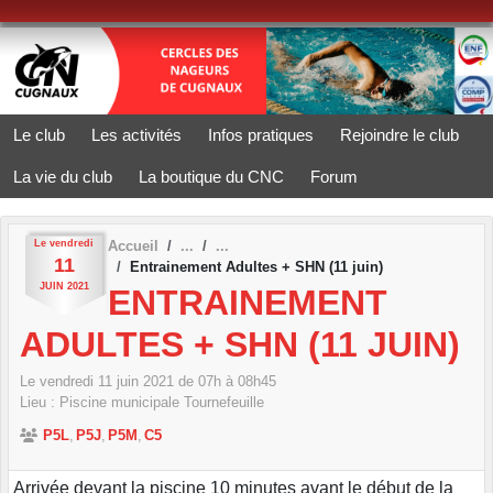
Panneau de gestion des cookies
Le club
Les activités
Infos pratiques
Rejoindre le club
La vie du club
La boutique du CNC
Forum
Le
vendredi
Accueil
11
Entrainement Adultes + SHN (11 juin)
JUIN
2021
ENTRAINEMENT
ADULTES + SHN (11 JUIN)
Le
vendredi
11
juin
2021
de 07h à 08h45
Lieu :
Piscine municipale
Tournefeuille
P5L
P5J
P5M
C5
Arrivée devant la piscine 10 minutes avant le début de la