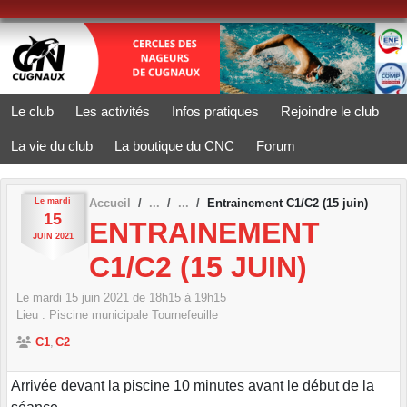
Panneau de gestion des cookies
Le club
Les activités
Infos pratiques
Rejoindre le club
La vie du club
La boutique du CNC
Forum
Le
mardi
Accueil
Entrainement C1/C2 (15 juin)
15
ENTRAINEMENT
JUIN
2021
C1/C2 (15 JUIN)
Le
mardi
15
juin
2021
de 18h15 à 19h15
Lieu :
Piscine municipale
Tournefeuille
C1
C2
Arrivée devant la piscine 10 minutes avant le début de la