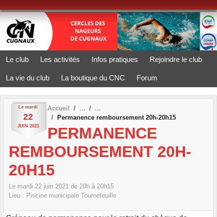
Panneau de gestion des cookies
Le club
Les activités
Infos pratiques
Rejoindre le club
La vie du club
La boutique du CNC
Forum
Le
mardi
Accueil
22
Permanence remboursement 20h-20h15
JUIN
2021
PERMANENCE
REMBOURSEMENT 20H-
20H15
Le
mardi
22
juin
2021
de 20h à 20h15
Lieu :
Piscine municipale
Tournefeuille