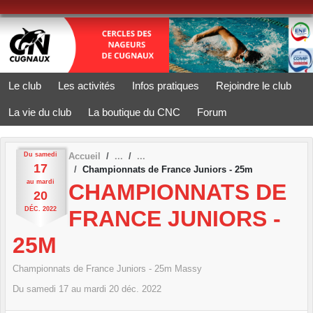
Panneau de gestion des cookies
Le club
Les activités
Infos pratiques
Rejoindre le club
La vie du club
La boutique du CNC
Forum
Du
samedi
Accueil
17
Championnats de France Juniors - 25m
au
mardi
CHAMPIONNATS DE
20
DÉC.
2022
FRANCE JUNIORS -
25M
Championnats de France Juniors - 25m Massy
Du
samedi
17
au
mardi
20
déc.
2022