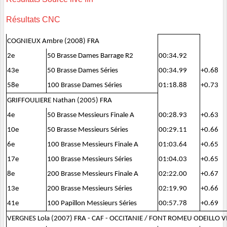
Résultats CNC
COGNIEUX Ambre (2008) FRA
2e
50 Brasse Dames Barrage R2
00:34.92
43e
50 Brasse Dames Séries
00:34.99
+0.68
58e
100 Brasse Dames Séries
01:18.88
+0.73
GRIFFOULIERE Nathan (2005) FRA
4e
50 Brasse Messieurs Finale A
00:28.93
+0.63
10e
50 Brasse Messieurs Séries
00:29.11
+0.66
6e
100 Brasse Messieurs Finale A
01:03.64
+0.65
17e
100 Brasse Messieurs Séries
01:04.03
+0.65
8e
200 Brasse Messieurs Finale A
02:22.00
+0.67
13e
200 Brasse Messieurs Séries
02:19.90
+0.66
41e
100 Papillon Messieurs Séries
00:57.78
+0.69
VERGNES Lola (2007) FRA - CAF - OCCITANIE / FONT ROMEU ODEILLO V