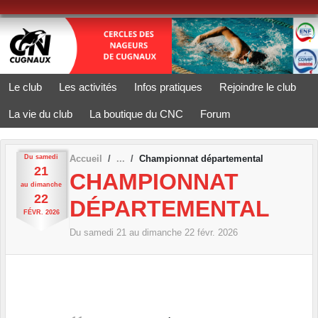
Panneau de gestion des cookies
Le club
Les activités
Infos pratiques
Rejoindre le club
La vie du club
La boutique du CNC
Forum
Du
samedi
Accueil
Championnat départemental
21
CHAMPIONNAT
au
dimanche
22
DÉPARTEMENTAL
FÉVR.
2026
Du
samedi
21
au
dimanche
22
févr.
2026