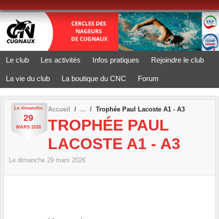
Panneau de gestion des cookies
Le club
Les activités
Infos pratiques
Rejoindre le club
La vie du club
La boutique du CNC
Forum
Le
dimanche
Accueil
Trophée Paul Lacoste A1 - A3
29
TROPHÉE PAUL
MARS
2026
LACOSTE A1 - A3
Le
dimanche
29
mars
2026