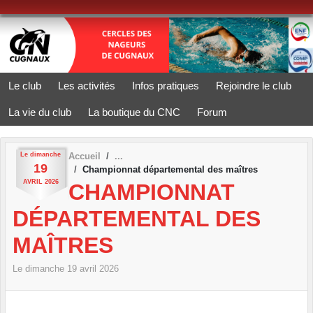
Panneau de gestion des cookies
Le club
Les activités
Infos pratiques
Rejoindre le club
La vie du club
La boutique du CNC
Forum
Le
dimanche
Accueil
19
Championnat départemental des maîtres
AVRIL
2026
CHAMPIONNAT
DÉPARTEMENTAL DES
MAÎTRES
Le
dimanche
19
avril
2026