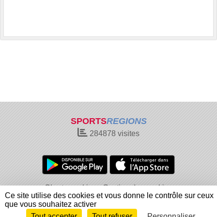
SPORTS
REGIONS
284878
visites
Charte cookies
Gestion des cookies
Ce site utilise des cookies et vous donne le contrôle sur ceux
Informations légales
Signaler un contenu inapproprié
que vous souhaitez activer
Tout accepter
Tout refuser
Personnaliser
Envie de participer ?