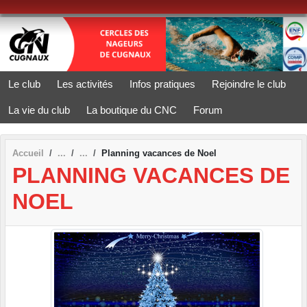
Panneau de gestion des cookies
Le club
Les activités
Infos pratiques
Rejoindre le club
La vie du club
La boutique du CNC
Forum
Accueil
Planning vacances de Noel
PLANNING VACANCES DE
NOEL