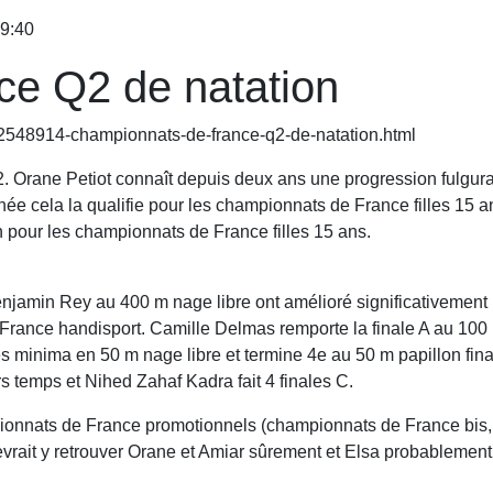
09:40
e Q2 de natation
/2548914-championnats-de-france-q2-de-natation.html
 Orane Petiot connaît depuis deux ans une progression fulgura
e cela la qualifie pour les championnats de France filles 15 a
 pour les championnats de France filles 15 ans.
jamin Rey au 400 m nage libre ont amélioré significativement 
rance handisport. Camille Delmas remporte la finale A au 100 m
es minima en 50 m nage libre et termine 4e au 50 m papillon final
 temps et Nihed Zahaf Kadra fait 4 finales C.
ionnats de France promotionnels (championnats de France bis, p
vrait y retrouver Orane et Amiar sûrement et Elsa probablement