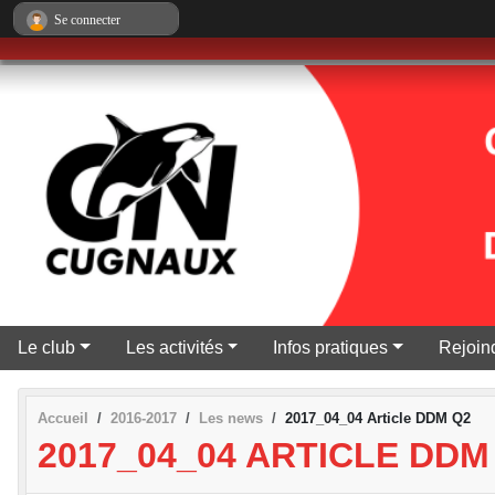
Panneau de gestion des cookies
Se connecter
Le club
Les activités
Infos pratiques
Rejoind
Accueil
2016-2017
Les news
2017_04_04 Article DDM Q2
2017_04_04 ARTICLE DDM