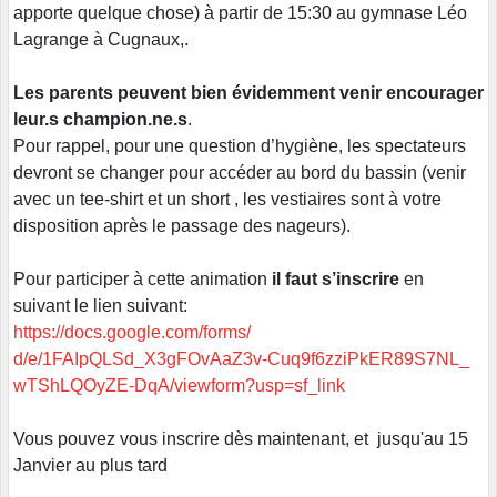
apporte quelque chose) à partir de 15:30 au gymnase Léo
Lagrange à Cugnaux,.
Les parents peuvent bien évidemment venir encourager
leur.s champion.ne.s
.
Pour rappel, pour une question d’hygiène, les spectateurs
devront se changer pour accéder au bord du bassin (venir
avec un tee-shirt et un short , les vestiaires sont à votre
disposition après le passage des nageurs).
Pour participer à cette animation
il faut s’inscrire
en
suivant le lien suivant:
https://docs.google.com/forms/
d/e/1FAIpQLSd_X3gFOvAaZ3v-
Cuq9f6zziPkER89S7NL_
wTShLQOyZE-DqA/viewform?usp=
sf_link
Vous pouvez vous inscrire dès maintenant, et jusqu'au 15
Janvier au plus tard