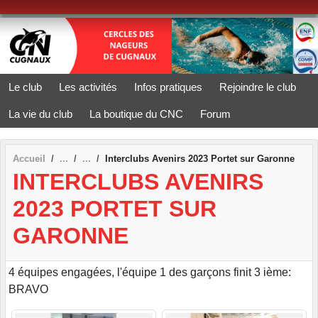
Panneau de gestion des cookies
Le club
Les activités
Infos pratiques
Rejoindre le club
La vie du club
La boutique du CNC
Forum
Accueil
Interclubs Avenirs 2023 Portet sur Garonne
INTERCLUBS AVENIRS
2023 PORTET SUR
GARONNE
4 équipes engagées, l'équipe 1 des garçons finit 3 ième:
BRAVO